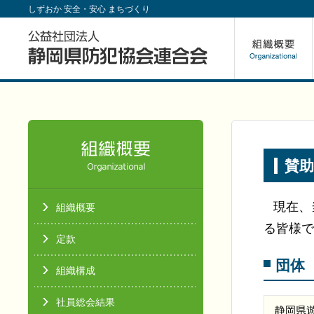
しずおか 安全・安心 まちづくり
賛助
現在、
組織概要
る皆様で
定款
団体
組織構成
社員総会結果
静岡県