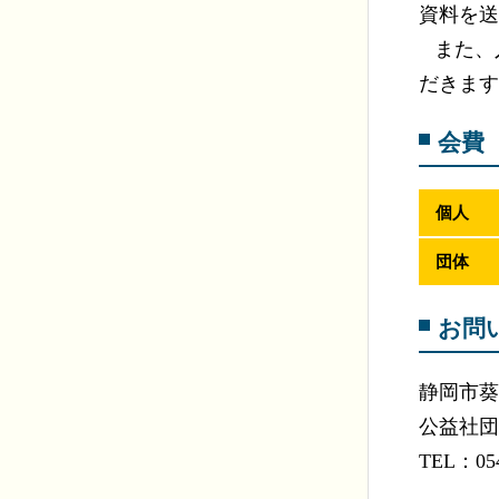
資料を送
また、
だきます
会費
個人
団体
お問
静岡市葵
公益社団
TEL：054